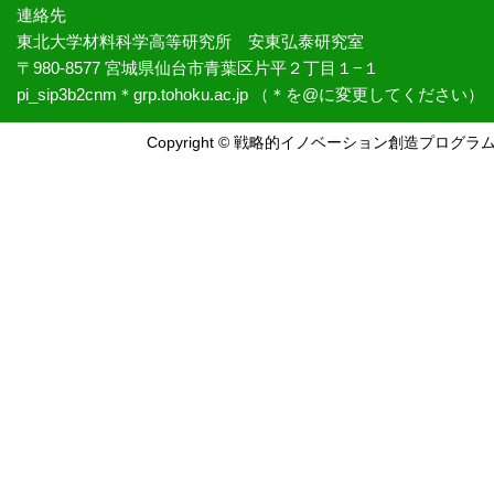
連絡先
東北大学材料科学高等研究所 安東弘泰研究室
〒980-8577 宮城県仙台市青葉区片平２丁目１−１
pi_sip3b2cnm＊grp.tohoku.ac.jp （＊を@に変更してください）
Copyright © 戦略的イノベーション創造プログラム第